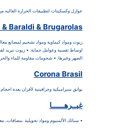
عوازل وكسكيتات لتطبيقات الحرارة العاليه من 
 & Baraldi & B
rugarolas
زيوت ومواد كيماوية ومواد تشحيم لمصانع معالج
اوساط تقسية وعوامل حماية. • زيوت تبريد لقط
الصهر وغيرها. • شحومات مقاومة للماء والحرا
Corona Brasil
بواتق سيراميكية وجرافيتية لأفران بعدة احجام .
غيــرهــــــا
• سبائك الألمنيوم ومواد تحويلية ،مضافات، معا